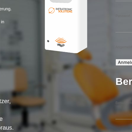
erung.
Passwort
 in
Angemelde
Ber
zer,
Benutzern
e
oraus.