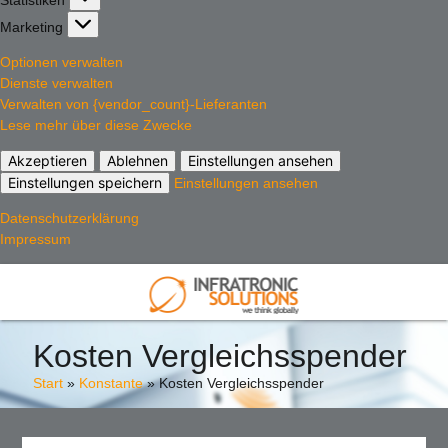
Marketing
Marketing
Optionen verwalten
Dienste verwalten
Verwalten von {vendor_count}-Lieferanten
Lese mehr über diese Zwecke
Akzeptieren
Ablehnen
Einstellungen ansehen
Einstellungen speichern
Einstellungen ansehen
Datenschutzerklärung
Impressum
Kosten Vergleichsspender
Start
»
Konstante
»
Kosten Vergleichsspender