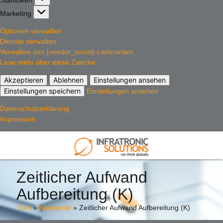
Marketing
Marketing
Optionen verwalten
Dienste verwalten
Verwalten von {vendor_count}-Lieferanten
Lese mehr über diese Zwecke
Akzeptieren
Ablehnen
Einstellungen ansehen
Einstellungen speichern
Einstellungen ansehen
Datenschutzerklärung
Impressum
Zeitlicher Aufwand
Aufbereitung (K)
Start
»
Konstante
»
Zeitlicher Aufwand Aufbereitung (K)